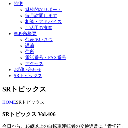
特徴
継続的なサポート
毎月訪問します
相談・アドバイス
IT活用の推進
事務所概要
代表あいさつ
講演
住所
電話番号・FAX番号
アクセス
お問い合わせ
SRトピックス
SRトピックス
HOME
SRトピックス
SRトピックス Vol.406
今日から、16歳以上の自転車運転者の交通違反に「青切符」