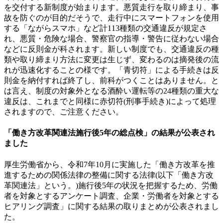
を交付する新制度が始まります。悪質走行を取り締まり、事
故を防ぐのが目的だそうで、走行中にスマートフォンを使用
する「ながらスマホ」など計113種類の交通違反が規定さ
れ、悪質・危険な場合、警察官の指導・警告に従わない場合
などに反則金が科されます。新しい制度でも、交通違反の種
類や取り締まり方法に変更は生じず、変わるのは摘発後の流
れが迅速化することの様です。「青切符」による手続きは反
則金を納付すれば終了し、前科がつくことはありません。と
は言え、制度の対象外となる酒酔い運転等の24種類の重大な
違反は、これまでと同様に赤切符(刑事手続き)によって処理
されますので、ご注意ください。
「働き方改革関連法施行後5年の総点検」の結果が公表され
ました
厚生労働省から、令和7年10月に実施した「働き方改革を推
進するための関係法律の整備に関する法律(以下「働き方改
革関連法」という。)施行後5年の状況を把握するため、労働
者を対象とするアンケート調査、企業・労働者を対象とする
ヒアリング調査」に関する結果の取りまとめが公表されまし
た。