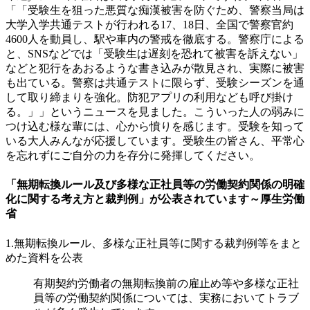
「「受験生を狙った悪質な痴漢被害を防ぐため、警察当局は
大学入学共通テストが行われる17、18日、全国で警察官約
4600人を動員し、駅や車内の警戒を徹底する。警察庁による
と、SNSなどでは「受験生は遅刻を恐れて被害を訴えない」
などと犯行をあおるような書き込みが散見され、実際に被害
も出ている。警察は共通テストに限らず、受験シーズンを通
して取り締まりを強化。防犯アプリの利用なども呼び掛け
る。」」というニュースを見ました。こういった人の弱みに
つけ込む様な輩には、心から憤りを感じます。受験を知って
いる大人みんなが応援しています。受験生の皆さん、平常心
を忘れずにご自分の力を存分に発揮してください。
「無期転換ルール及び多様な正社員等の労働契約関係の明確
化に関する考え方と裁判例」が公表されています～厚生労働
省
1.無期転換ルール、多様な正社員等に関する裁判例等をまと
めた資料を公表
有期契約労働者の無期転換前の雇止め等や多様な正社
員等の労働契約関係については、実務においてトラブ