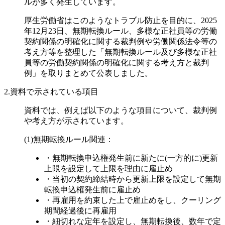
ルが多く発生しています。
厚生労働省はこのようなトラブル防止を目的に、2025
年12月23日、無期転換ルール、多様な正社員等の労働
契約関係の明確化に関する裁判例や労働関係法令等の
考え方等を整理した「無期転換ルール及び多様な正社
員等の労働契約関係の明確化に関する考え方と裁判
例」を取りまとめて公表しました。
2.資料で示されている項目
資料では、例えば以下のような項目について、裁判例
や考え方が示されています。
(1)無期転換ルール関連：
・無期転換申込権発生前に新たに(一方的に)更新
上限を設定して上限を理由に雇止め
・当初の契約締結時から更新上限を設定して無期
転換申込権発生前に雇止め
・再雇用を約束した上で雇止めをし、クーリング
期間経過後に再雇用
・細切れな定年を設定し、無期転換後、数年で定