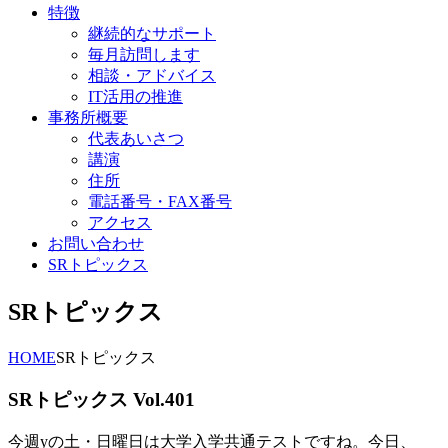
特徴
継続的なサポート
毎月訪問します
相談・アドバイス
IT活用の推進
事務所概要
代表あいさつ
講演
住所
電話番号・FAX番号
アクセス
お問い合わせ
SRトピックス
SRトピックス
HOME
SRトピックス
SRトピックス Vol.401
今週yの土・日曜日は大学入学共通テストですね。今日、