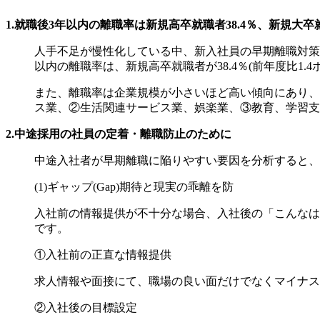
1.就職後3年以内の離職率は新規高卒就職者38.4％、新規大卒就
人手不足が慢性化している中、新入社員の早期離職対策
以内の離職率は、新規高卒就職者が38.4％(前年度比1.4
また、離職率は企業規模が小さいほど高い傾向にあり、
ス業、②生活関連サービス業、娯楽業、③教育、学習支
2.中途採用の社員の定着・離職防止のために
中途入社者が早期離職に陥りやすい要因を分析すると、「GRC(
(1)ギャップ(Gap)期待と現実の乖離を防
入社前の情報提供が不十分な場合、入社後の「こんなは
です。
①入社前の正直な情報提供
求人情報や面接にて、職場の良い面だけでなくマイナス
②入社後の目標設定