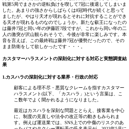
戦第5局でまさかの逆転負けを喫して7冠に後退してしまいま
した。あまりの強さからしばらくは8冠時代が続くと思って
ましたが、やはり天才が現れるとそれに対抗することができ
る天才が現れるものなのでしょうか。新たな叡王になったの
は藤井7冠と同い年の伊藤匠7段ですが、これから同い年の二
人の激突が沢山観られそうで、今後が非常に楽しみです。本
音を言えば、この最終戦は藤井7冠が優勢だったので、その
まま防衛をして欲しかったです・・・。
カスタマーハラスメントの深刻化に対する対応と実態調査結
果
1.カスハラの深刻化に対する業界・行政の対応
顧客による理不尽・悪質なクレームを指すカスタマー
ハラスメント(以下、「カスハラ」)という言葉は、こ
こ数年でよく聞かれるようになりました。
最近はカスハラを深刻な問題ととらえ、接客業を中心
に、制度の見直しや法令の改正等の動きもみられま
す。例えば運送業では、SNS上での中傷のリスクのあ
ったバスやタクシー運転手の氏名表示が、2023年5月に