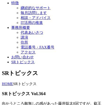
特徴
継続的なサポート
毎月訪問します
相談・アドバイス
IT活用の推進
事務所概要
代表あいさつ
講演
住所
電話番号・FAX番号
アクセス
お問い合わせ
SRトピックス
SRトピックス
HOME
SRトピックス
SRトピックス Vol.364
向かうところ敵無しの感があった藤井聡太8冠ですが、叡王