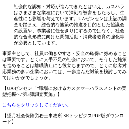
社会的な認知・対応が進んできたとはいえ、カスハラ
はさまざまな業種において深刻な被害をもたらし、生
産性にも影響を与えています。UAゼンセンは上記の調
査を踏まえ、総合的な施策の推進を目的とした協議会
の設置や、事業者に任せきりにするのではなく、社会
的な合意形成に向けた周知活動・消費者教育の強化等
が必要としています。
事業主として、社員の働きやすさ・安全の確保に努めること
は重要です。とくに人手不足の社会において、そうした施策
を進めることは離職防止にも役立ちますので、とくに顧客対
応業務の多い企業においては、一歩進んだ対策を検討してみ
てはいかがでしょうか。
【UAゼンセン「“職場におけるカスタマーハラスメントの実
態把握へ”第3弾調査実施」】
こちらをクリックしてください。
【望月社会保険労務士事務所 SRトッピクスPDF版ダウンロ
ード】