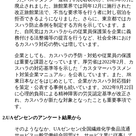
廃止されました。旅館業界では同年12月に施行された
改正旅館業法で、不当な要求等を行う者に対し宿泊を
拒否できるようになりました。さらに、東京都ではカ
スハラ防止条例を制定する方向を示しています。ま
た、自民党はカスハラからの従業員保護策を企業に義
務付ける法整備等の提言を行うなど、社会全体におけ
るカスハラ対応の勢いは増しています。
企業としても、カスハラの予防・対処や従業員の保護
は重要な課題となっています。厚労省は2022年2月、カ
スハラの対応基準等を示した「カスタマーハラスメン
ト対策企業マニュアル」を公表しています。また、JR
東日本などをはじめとして、企業がカスハラ対応指針
を策定・公表する事例も続いています。2022年9月22日
に心理的負荷による精神障害の労災認定基準が改正さ
れ、カスハラが新たな対象となったことも重要事項で
す。
2.UAゼンセンのアンケート結果から
そのようななか、
UAゼンセン(全国繊維化学食品流通
サービス一般労働組合同盟)は、サービス業に従事して