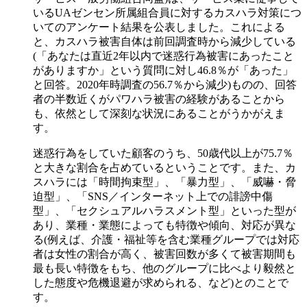
いるUAゼンセン所属組合員に対するカスハラ対策につ
いてのアンケート結果を公表しました。これによる
と、カスハラ被害自体は前回調査時から減少している
(「あなたは直近2年以内で迷惑行為被害にあったこと
がありますか」という質問に対し46.8％が「あった」
と回答。2020年時調査の56.7％から減少)ものの、回答
者の半数近くがパワハラ被害の経験があることから
も、依然として深刻な状況にあることがうかがえま
す。
迷惑行為をしていた顧客のうち、50歳代以上が75.7％
と大きな割合を占めているということです。また、カ
スハラには「時間拘束型」、「暴力型」、「威嚇・脅
迫型」、「SNS／インターネット上での誹謗中傷
型」、「セクシュアルハラスメント型」といった型が
あり、業種・業態によっても特徴や傾向、対応が異な
る(例えば、介護・福祉等を含む業種グループでは対応
者は女性の割合が高く、被害回数が多くて被害期間も
最も長い特徴をもち、他のグループに比べより毅然と
した態度や危機退避が求められる、など)とのことで
す。