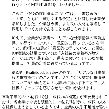
行うという回答(41.6％)を上回りました。
さらに、今後の採用基準については、「書類選考」
「面接」ともに「厳しくする予定」と回答した企業が
増加しました。企業は今後、より良い人材を厳選して
採用していく方針であることも感じられます。
加えて、企業が求職者へ「リアルな仕事情報の事前提
供」を行うRJPについて、意図的に行っているかを聞
くと、約8割の企業が「意図的に行っている」と回答。
RJP実施の効果については「入社後の定着率が増え
た」が33.1%と最も高く、選考においてリアルな情報
提供は、社員の定着に役立っているようです。
※RJP：Realistic Job Previewの略で、「リアルな仕事情
報の事前提供」のことです。入社予定人材に仕事情報
について良い面も悪い面も詳細に提示することで、入
社後のギャップを感じさせない狙いがあります。
直近半年間の中途採用では「即戦力の補充」が重要視されて
おり、各企業は今後も積極的に中途採用を行い、即戦力人材
を確保しようとしているようです。
企業の人手不足感が強い