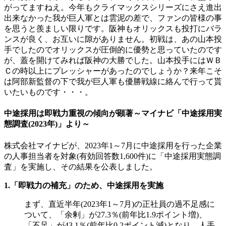
がってますねえ。今年もクライマックスシリーズにさえ進出
出来なかった我が巨人軍とは雲泥の差で、ファンの皆様の事
を思うと羨ましい限りです。阪神もオリックスも投打にバラ
ンスが良く、お互いに隙がありません。初戦は、あの山本投
手でしたのでオリックスが圧倒的に優勢と思っていたのです
が、蓋を開けてみれば阪神の大勝でした。山本投手にはＷＢ
Ｃの時以上にプレッシャーがあったのでしょうか？来年こそ
は阿部新監督の下で我が巨人軍も優勝戦線に絡んで行って貰
いたいものです・・・。
中途採用は即戦力重視の傾向が顕著～マイナビ「中途採用実
態調査(2023年)」より～
株式会社マイナビが、2023年1～7月に中途採用を行った企業
の人事担当者を対象(有効回答数1,600件)に「中途採用実態調
査」を実施し、その結果を公表しました。
1.「即戦力の補充」のため、中途採用を実施
まず、
直近半年(2023年1～7月)の正社員の過不足感に
ついて、「余剰」が27.3％(前年比1.9ポイント増)、
「不足」が43.1％(前年比0.2ポイント減)となり、人手