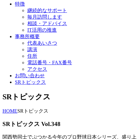
特徴
継続的なサポート
毎月訪問します
相談・アドバイス
IT活用の推進
事務所概要
代表あいさつ
講演
住所
電話番号・FAX番号
アクセス
お問い合わせ
SRトピックス
SRトピックス
HOME
SRトピックス
SRトピックス Vol.348
関西勢同士でぶつかる今年のプロ野球日本シリーズ、盛り上