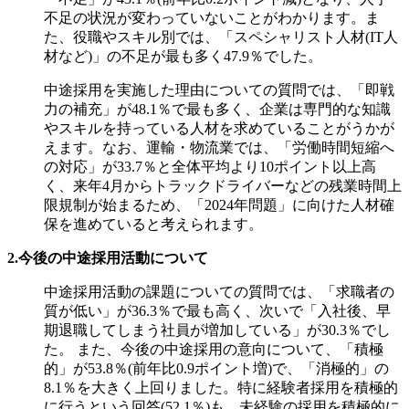
不足の状況が変わっていないことがわかります。ま
た、役職やスキル別では、「スペシャリスト人材(IT人
材など)」の不足が最も多く47.9％でした。
中途採用を実施した理由についての質問では、「即戦
力の補充」が48.1％で最も多く、企業は専門的な知識
やスキルを持っている人材を求めていることがうかが
えます。
なお、運輸・物流業では、「労働時間短縮へ
の対応」が33.7％と全体平均より10ポイント以上高
く、来年4月からトラックドライバーなどの残業時間上
限規制が始まるため、「2024年問題」に向けた人材確
保を進めていると考えられます。
2.今後の中途採用活動について
中途採用活動の課題についての質問では、「求職者の
質が低い」が36.3％で最も高く、次いで「入社後、早
期退職してしまう社員が増加している」が30.3％でし
た。 また、今後の中途採用の意向について、「積極
的」が53.8％(前年比0.9ポイント増)で、「消極的」の
8.1％を大きく上回りました。特に経験者採用を積極的
に行うという回答(52.1％)も、未経験の採用を積極的に