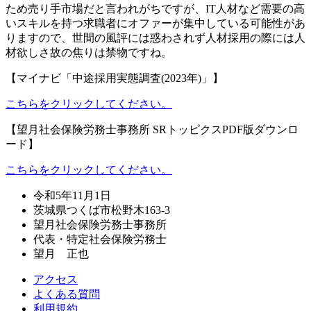
ため売り手市場だと言われがちですが、IT人材など需要の高
いスキルを持つ求職者にオファーが集中している可能性があ
りますので、世間の風評には惑わされず人材採用の際には人
材欲しさ故の焦りは禁物ですね。
【マイナビ「中途採用実態調査(2023年)」】
こちらをクリックしてください。
【望月社会保険労務士事務所 SRトッピクスPDF版ダウンロ
ード】
こちらをクリックしてください。
令和5年11月1日
茨城県つくば市松野木163-3
望月社会保険労務士事務所
代表・特定社会保険労務士
望月 正也
アクセス
よくある質問
利用規約