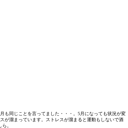
月も同じことを言ってました・・・。5月になっても状況が変
レスが溜まっています。ストレスが溜まると運動もしないで酒
しら。