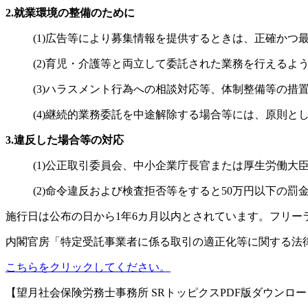
2.就業環境の整備のために
(1)広告等により募集情報を提供するときは、正確かつ
(2)育児・介護等と両立して委託された業務を行えるよ
(3)ハラスメント行為への相談対応等、体制整備等の措
(4)継続的業務委託を中途解除する場合等には、原則と
3.違反した場合等の対応
(1)公正取引委員会、中小企業庁長官または厚生労働
(2)命令違反および検査拒否等をすると50万円以下の罰金
施行日は公布の日から1年6カ月以内とされています。フリ
内閣官房「特定受託事業者に係る取引の適正化等に関する法律
こちらをクリックしてください。
【望月社会保険労務士事務所 SRトッピクスPDF版ダウンロ