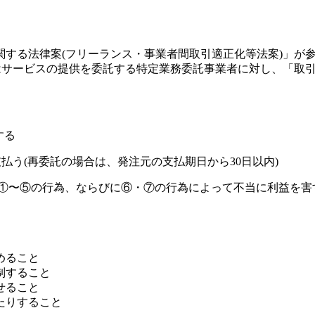
に関する法律案(フリーランス・事業者間取引適正化等法案)」
たはサービスの提供を委託する特定業務委託事業者に対し、「取
する
支払う(再委託の場合は、発注元の支払期日から30日以内)
し、①〜⑤の行為、ならびに⑥・⑦の行為によって不当に利益を
めること
制すること
せること
たりすること