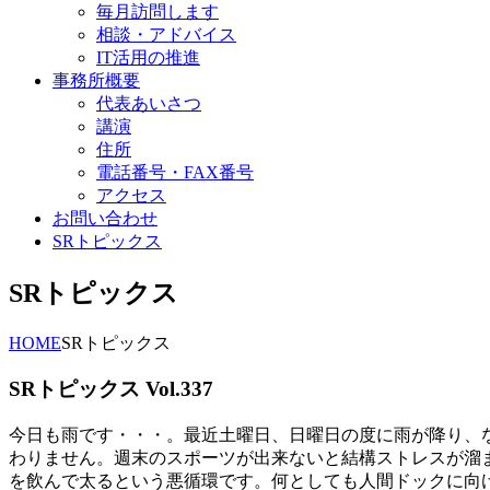
毎月訪問します
相談・アドバイス
IT活用の推進
事務所概要
代表あいさつ
講演
住所
電話番号・FAX番号
アクセス
お問い合わせ
SRトピックス
SRトピックス
HOME
SRトピックス
SRトピックス Vol.337
今日も雨です・・・。最近土曜日、日曜日の度に雨が降り、
わりません。週末のスポーツが出来ないと結構ストレスが溜
を飲んで太るという悪循環です。何としても人間ドックに向