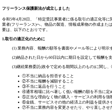
フリーランス保護新法が成立しました
令和5年4月28日、「特定受託事業者に係る取引の適正化等
業者(フリーランス)へ、物品の製造、情報成果物の作成ま
要は、以下のとおりです。
1.取引の適正化のために
(1) 業務内容、報酬の額等を書面やメール等により明示
(2)納品された日から60日以内に期日を設定して報酬を
(3)継続業務委託(政令で定める期間以上のもの)に関
①不当に納品を拒否すること
②不当に報酬を減額すること
③不当に返品を行うこと
④通常相場に比べ著しく低い報酬の額を不当に定
⑤正当な理由なく物の購入・サービスの利用を強
⑥金銭、サービスその他の経済上の利益を提供さ
⑦不当に業務内容を変更させたり、やり直しさせ