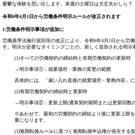
憂鬱な体験を思い出します。来週の土曜日は大丈夫かしら？
令和6年4月1日から労働条件明示ルールが改正されます
1.労働条件明示事項が追加に
労働基準法施行規則等の改正により、令和6年4月1日から労
す。明示が必要なタイミングごとの、新しく追加される明示
(1)すべての労働契約の締結時と有期労働契約の更新時
→明示事項①：就業場所・業務の変更の範囲
具体的には、「雇い入れ直後の就業場所・業務内容」に
(2)有期労働契約の締結時と更新時
→明示事項②：更新上限(通算契約期間または更新回数の
※あわせて、最初の労働契約の締結より後に更新上限を
要になります。
(3)無期転換ルールに基づく無期転換申込権が発生する