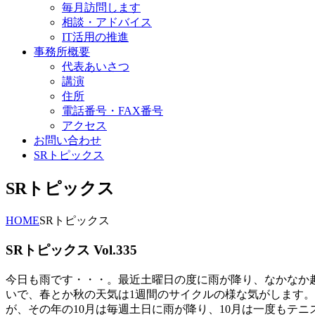
毎月訪問します
相談・アドバイス
IT活用の推進
事務所概要
代表あいさつ
講演
住所
電話番号・FAX番号
アクセス
お問い合わせ
SRトピックス
SRトピックス
HOME
SRトピックス
SRトピックス Vol.335
今日も雨です・・・。最近土曜日の度に雨が降り、なかなか
いで、春とか秋の天気は1週間のサイクルの様な気がします
が、その年の10月は毎週土日に雨が降り、10月は一度もテ