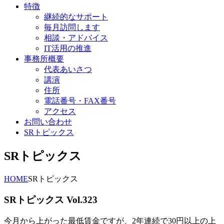
特徴
継続的なサポート
毎月訪問します
相談・アドバイス
IT活用の推進
事務所概要
代表あいさつ
講演
住所
電話番号・FAX番号
アクセス
お問い合わせ
SRトピックス
SRトピックス
HOME
SRトピックス
SRトピックス Vol.323
今月から上がった最低賃金ですが、2年連続で30円以上の上