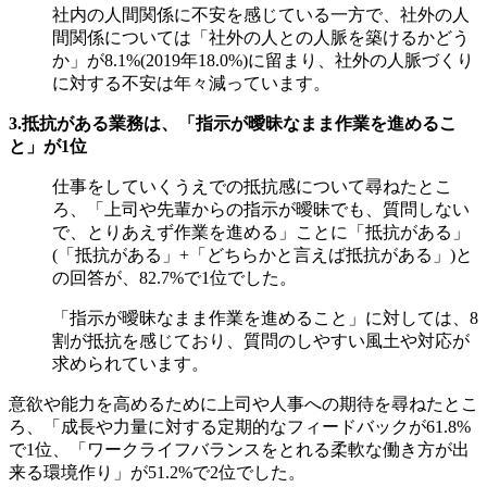
社内の人間関係に不安を感じている一方で、社外の人
間関係については「社外の人との人脈を築けるかどう
か」が8.1%(2019年18.0%)に留まり、社外の人脈づくり
に対する不安は年々減っています。
3.抵抗がある業務は、「指示が曖昧なまま作業を進めるこ
と」が1位
仕事をしていくうえでの抵抗感について尋ねたとこ
ろ、「上司や先輩からの指示が曖昧でも、質問しない
で、とりあえず作業を進める」ことに「抵抗がある」
(「抵抗がある」+「どちらかと言えば抵抗がある」)と
の回答が、82.7%で1位でした。
「指示が曖昧なまま作業を進めること」に対しては、8
割が抵抗を感じており、質問のしやすい風土や対応が
求められています。
意欲や能力を高めるために上司や人事への期待を尋ねたとこ
ろ、「成長や力量に対する定期的なフィードバックが61.8%
で1位、「ワークライフバランスをとれる柔軟な働き方が出
来る環境作り」が51.2%で2位でした。