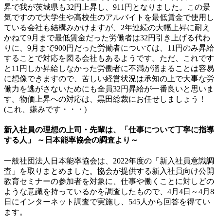
昇で我が茨城県も32円上昇し、911円となりました。この景
気ですので大学生や高校生のアルバイトを最低賃金で使用し
ている会社も結構みかけますが、2年連続の大幅上昇に耐え
かねて9月まで最低賃金だった労働者は32円引き上げる代わ
りに、9月まで900円だった労働者については、11円のみ昇給
することで対応を図る会社もあるようです。ただ、これです
と11円しか昇給しなかった労働者に不満が溜まることは容易
に想像できますので、苦しい経営状況は承知の上で大事な労
働力を逃がさないためにも全員32円昇給が一番良いと思いま
す。物価上昇への対応は、黒田総裁にお任せしましょう！
(これ、嫌みです・・・)
新入社員の理想の上司・先輩は、「仕事について丁寧に指導
する人」 ～日本能率協会の調査より～
一般社団法人日本能率協会は、2022年度の「新入社員意識調
査」を取りまとめました。協会が提供する新入社員向け公開
教育セミナーの参加者を対象に、仕事や働くことに対しどの
ような意識を持っているかを調査したもので、4月4日～4月8
日にインターネット調査で実施し、545人から回答を得てい
ます。