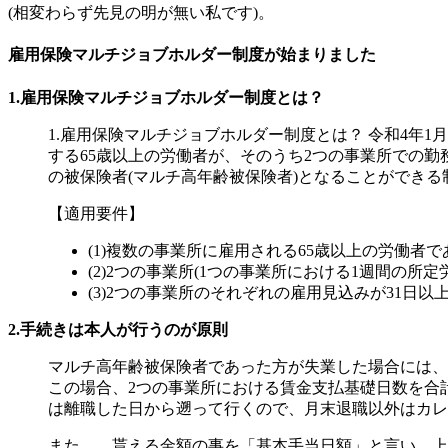
(相変わらず先見の明が無い私です)。
雇用保険マルチジョブホルダー制度が始まりました
1.雇用保険マルチジョブホルダー制度とは？
1.雇用保険マルチジョブホルダー制度とは？ 令和4年
する65歳以上の労働者が、そのうち2つの事業所での
の被保険者(マルチ高年齢被保険者)となることができる
【適用要件】
(1)複数の事業所に雇用される65歳以上の労働者
(2)2つの事業所(1つの事業所における1週間の
(3)2つの事業所のそれぞれの雇用見込みが31日以
2.手続きは本人が行うのが原則
マルチ高年齢被保険者であった方が失業した場合には、
この場合、2つの事業所における賃金支払基礎日数を合計
は離職した日から遡って行くので、月末退職以外はカレ
また、、貰える金額の事を「基本手当日額」と言い、上記