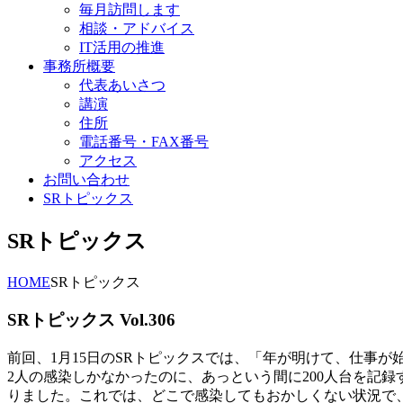
毎月訪問します
相談・アドバイス
IT活用の推進
事務所概要
代表あいさつ
講演
住所
電話番号・FAX番号
アクセス
お問い合わせ
SRトピックス
SRトピックス
HOME
SRトピックス
SRトピックス Vol.306
前回、1月15日のSRトピックスでは、「年が明けて、仕事
2人の感染しかなかったのに、あっという間に200人台を記録
りました。これでは、どこで感染してもおかしくない状況で