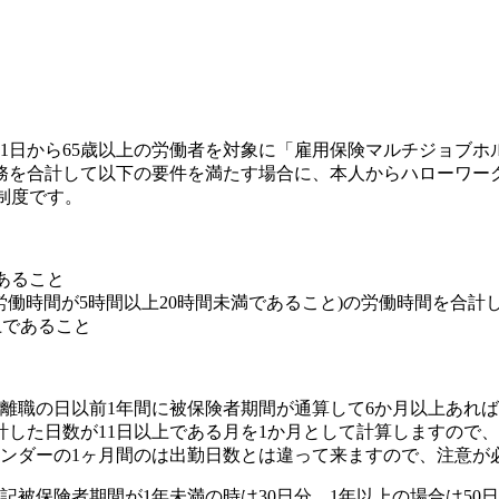
1月1日から65歳以上の労働者を対象に「雇用保険マルチジョ
勤務を合計して以下の要件を満たす場合に、本人からハローワ
制度です。
であること
所定労働時間が5時間以上20時間未満であること)の労働時間を合
上であること
離職の日以前1年間に被保険者期間が通算して6か月以上あれ
した日数が11日以上である月を1か月として計算しますので、
ンダーの1ヶ月間のは出勤日数とは違って来ますので、注意が
被保険者期間が1年未満の時は30日分、1年以上の場合は50