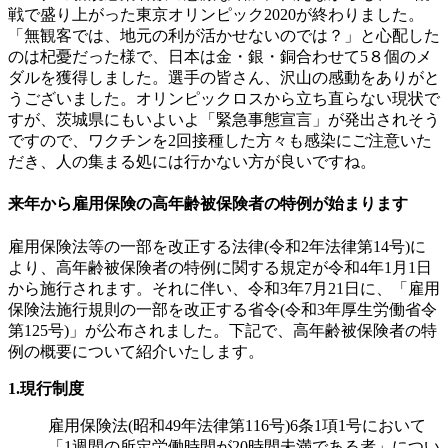
戦で盛り上がった東京オリンピック2020が終わりました。
「無観客では、地元の利が活かせないのでは？」と心配した
のは杞憂だった様で、日本は金・銀・銅合わせて5８個のメ
ダルを獲得しました。選手の皆さん、沢山の感動をありがと
うございました。オリンピックロスから立ち直らない現状で
すが、茨城県にもいよいよ「緊急事態宣言」が発出されそう
ですので、ワクチンを2回接種した方々も感染にご注意いた
だき、人の集まる処には行かない方が良いですね。
来年から雇用保険の高年齢被保険者の特例が始まります
雇用保険法等の一部を改正する法律(令和2年法律第14号)に
より、高年齢被保険者の特例に関する規定が令和4年1月1日
から施行されます。それに伴い、令和3年7月21日に、「雇用
保険法施行規則の一部を改正する省令(令和3年厚生労働省令
第125号)」が公布されました。下記で、高年齢被保険者の特
例の概要について紹介いたします。
1.現行制度
雇用保険法(昭和49年法律第116号)6条1項1号において
「1週間の所定労働時間が20時間未満である者」につい