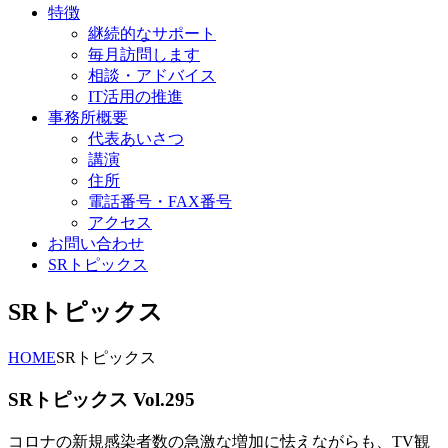
特徴
継続的なサポート
毎月訪問します
相談・アドバイス
IT活用の推進
事務所概要
代表あいさつ
講演
住所
電話番号・FAX番号
アクセス
お問い合わせ
SRトピックス
SRトピックス
HOME
SRトピックス
SRトピックス Vol.295
コロナの新規感染者数の急激な増加に怯えながらも、TV観