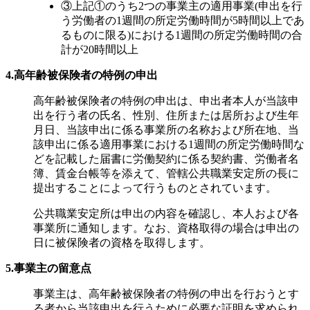
③上記①のうち2つの事業主の適用事業(申出を行
う労働者の1週間の所定労働時間が5時間以上であ
るものに限る)における1週間の所定労働時間の合
計が20時間以上
4.高年齢被保険者の特例の申出
高年齢被保険者の特例の申出は、申出者本人が当該申
出を行う者の氏名、性別、住所または居所および生年
月日、当該申出に係る事業所の名称および所在地、当
該申出に係る適用事業における1週間の所定労働時間な
どを記載した届書に労働契約に係る契約書、労働者名
簿、賃金台帳等を添えて、管轄公共職業安定所の長に
提出することによって行うものとされています。
公共職業安定所は申出の内容を確認し、本人および各
事業所に通知します。なお、資格取得の場合は申出の
日に被保険者の資格を取得します。
5.事業主の留意点
事業主は、高年齢被保険者の特例の申出を行おうとす
る者から当該申出を行うために必要な証明を求められ