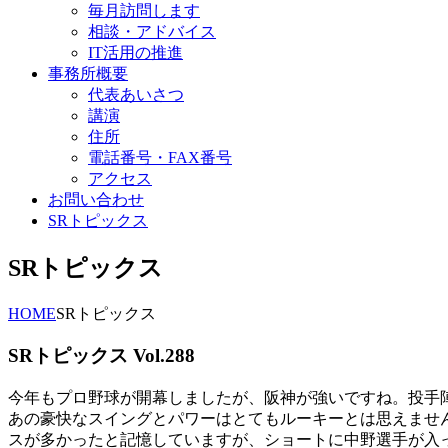
毎月訪問します
相談・アドバイス
IT活用の推進
事務所概要
代表あいさつ
講演
住所
電話番号・FAX番号
アクセス
お問い合わせ
SRトピックス
SRトピックス
HOME
SRトピックス
SRトピックス Vol.288
今年もプロ野球が開幕しましたが、阪神が強いですね。投手
あの豪快なスイングとパワーはとてもルーキーとは思えませ
スが多かったと記憶していますが、ショートに中野選手が入