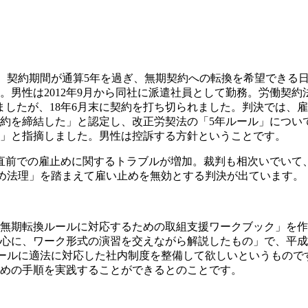
)が、契約期間が通算5年を過ぎ、無期契約への転換を希望でき
。
男性は2012年9月から同社に派遣社員として勤務。労働契約
したが、18年6月末に契約を打ち切られました。
判決では、雇
約を締結した」と認定し、改正労契法の「5年ルール」につい
」と指摘しました。
男性は控訴する方針ということです。
直前での雇止めに関するトラブルが増加。裁判も相次いでいて、
止め法理」を踏まえて雇い止めを無効とする判決が出ています。
無期転換ルールに対応するための取組支援ワークブック」を作
心に、ワーク形式の演習を交えながら解説したもの」で、平成
ルールに適法に対応した社内制度を整備して欲しいというもので
めの手順を実践することができるとのことです。