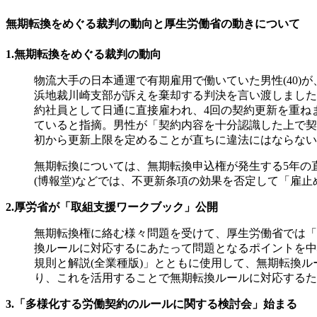
無期転換をめぐる裁判の動向と厚生労働省の動きについて
1.無期転換をめぐる裁判の動向
物流大手の日本通運で有期雇用で働いていた男性(40
浜地裁川崎支部が訴えを棄却する判決を言い渡しました
約社員として日通に直接雇われ、4回の契約更新を重ねま
ていると指摘。男性が「契約内容を十分認識した上で契
初から更新上限を定めることが直ちに違法にはならない
無期転換については、無期転換申込権が発生する5年の
(博報堂)などでは、不更新条項の効果を否定して「雇
2.厚労省が「取組支援ワークブック」公開
無期転換権に絡む様々問題を受けて、厚生労働省では「
換ルールに対応するにあたって問題となるポイントを中
規則と解説(全業種版)」とともに使用して、無期転換
り、これを活用することで無期転換ルールに対応するた
3.「多様化する労働契約のルールに関する検討会」始まる