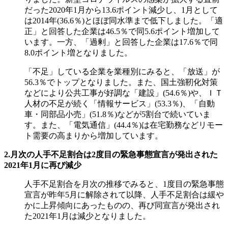
だった2020年1月から13.6ポイント減少し、1月として
は2014年(36.6％)とほぼ同水準まで低下しました。「適
正」と回答した企業は46.5％で同5.6ポイント増加して
います。一方、「過剰」と回答した企業は17.6％で同
8.0ポイント増となりました。
「不足」している企業を業種別にみると、「放送」が
56.3％でトップとなりました。また、国土強靭化対策
などにより公共工事が好調な「建設」(54.6％)や、ＩＴ
人材の不足が続く「情報サービス」(53.3％)、「自動
車・同部品小売」(51.8％)などが5割台で続いていま
す。また、「電気通信」(44.4％)は在宅勤務などリモー
ト需要の高まりから増加しています。
2.月次の人手不足割合は2度目の緊急事態宣言が発出された
2021年1月に再び減少
人手不足割合を月次の推移でみると、1度目の緊急事態
宣言が昨年5月に解除されて以降、人手不足割合は緩や
かに上昇傾向にあったものの、再び同宣言が発出され
た2021年1月は減少となりました。