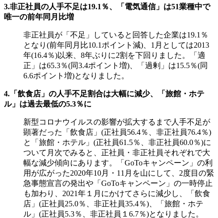
3.非正社員の人手不足は19.1％、「電気通信」は51業種中で
唯一の前年同月比増
非正社員が「不足」していると回答した企業は19.1％
となり(前年同月比10.1ポイント減)、1月としては2013
年(16.4％)以来、8年ぶりに2割を下回りました。「適
正」は65.3％(同3.4ポイント増)、「過剰」は15.5％(同
6.6ポイント増)となりました。
4.「飲食店」の人手不足割合は大幅に減少、「旅館・ホテ
ル」は過去最低の5.3％に
新型コロナウイルスの影響が拡大するまで人手不足が
顕著だった
「飲食店」(正社員56.4％、非正社員76.4％)
と「旅館・ホテル」(正社員61.5％、非正社員60.0％)
に
ついて月次でみると、正社員・非正社員それぞれで大
幅な減少傾向にあります。「GoToキャンペーン」の利
用が広がった2020年10月・11月を山にして、2度目の緊
急事態宣言の発出や「GoToキャンペーン」の一時停止
も加わり、2021年１月にかけてさらに減少し、
「飲食
店」(正社員25.0％、非正社員35.4％)、「旅館・ホテ
ル」(正社員5.3％、非正社員１6.7％)
となりました。