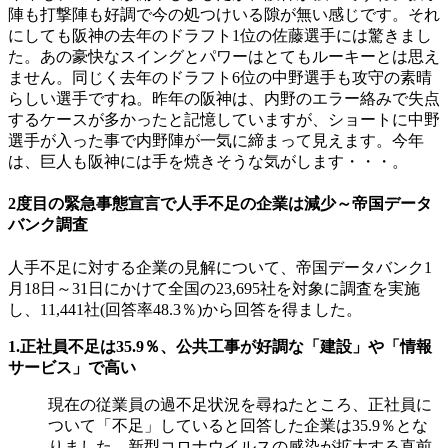
陣も打撃陣も好調で今の処つけいる隙が無い感じです。それ
にしても阪神の去年のドラフト1位の佐藤選手には驚きまし
た。あの豪快なスイングとパワーはとてもルーキーとは思え
ません。同じく去年のドラフト6位の中野選手も攻守の素晴
らしい選手ですね。昨年の阪神は、内野のエラー絡みで失点
するケースが多かったと記憶していますが、ショートに中野
選手が入った事で内野陣が一気に締まって見えます。今年
は、巨人も阪神には手を焼きそうな気がします・・・。
2度目の緊急事態宣言で人手不足の企業は減少～帝国データ
バンク調査
人手不足に対する企業の見解について、帝国データバンク1
月18日～31日にかけて全国の23,695社を対象に調査を実施
し、11,441社(回答率48.3％)から回答を得ました。
1.正社員不足は35.9％、公共工事が好調な「建設」や「情報
サービス」で高い
現在の従業員の過不足状況を尋ねたところ、正社員に
ついて「不足」していると回答した企業は35.9％とな
りました。新型コロナウイルスの感染が拡大する直前