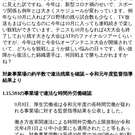
に見えた訳ですね。今年は、新型コロナ禍のせいで、スポー
ツ関係も例年とは大きくスケジュールが変わっています。例
年なら10月に入ればプロ野球の残り試合数も少なく、TV放
送もまばらになるのに今年は10月に入っても連戦続きで楽し
い観戦ができています。テニスも10月もなれば4大大会も終
了しており残す大きな大会はATPのファイナルツアーくらい
ですが、今年は何と今全仏オープンテニス大会が開催されて
いて、どちらを観戦しようか嬉しい悩みの日々です。長い故
障から復活した錦織選手は、何回戦まで勝ち上がれますか
ね？
対象事業場の約半数で違法残業を確認～令和元年度監督指導
結果より
1.15,593の事業場で違法な時間外労働確認
9月8日、厚生労働省は令和元年度の長時間労働が疑わ
れる事業場に対する監督指導結果を公表しました。
働き方改革関連法による時間外労働の上限規制が令和
元年4月1日より中小企業にも適用されたこと等もあっ
てか、対象事業場数は平成30年度の29,097件から約1割