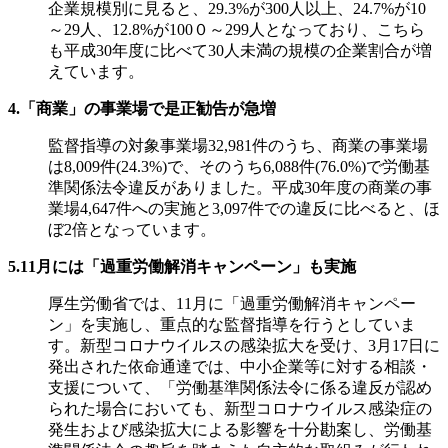
企業規模別に見ると、29.3%が300人以上、24.7%が10
～29人、12.8%が100０～299人となっており、こちら
も平成30年度に比べて30人未満の規模の企業割合が増
えています。
4.「商業」の事業場で是正勧告が急増
監督指導の対象事業場32,981件のうち、商業の事業場
は8,009件(24.3%)で、そのうち6,088件(76.0%)で労働基
準関係法令違反がありました。平成30年度の商業の事
業場4,647件への実施と3,097件での違反に比べると、ほ
ぼ2倍となっています。
5.11月には「過重労働解消キャンペーン」も実施
厚生労働省では、11月に「過重労働解消キャンペー
ン」を実施し、重点的な監督指導を行うとしていま
す。新型コロナウイルスの感染拡大を受け、3月17日に
発出された依命通達では、中小企業等に対する相談・
支援について、「労働基準関係法令に係る違反が認め
られた場合においても、新型コロナウイルス感染症の
発生および感染拡大による影響を十分勘案し、労働基