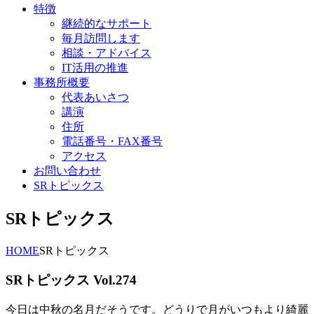
特徴
継続的なサポート
毎月訪問します
相談・アドバイス
IT活用の推進
事務所概要
代表あいさつ
講演
住所
電話番号・FAX番号
アクセス
お問い合わせ
SRトピックス
SRトピックス
HOME
SRトピックス
SRトピックス Vol.274
今日は中秋の名月だそうです。どうりで月がいつもより綺麗