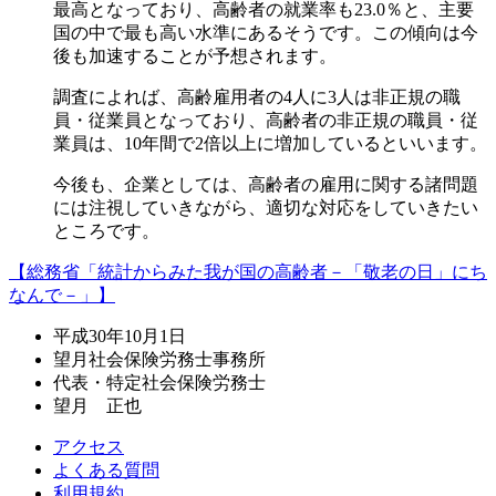
最高となっており、高齢者の就業率も23.0％と、主要
国の中で最も高い水準にあるそうです。この傾向は今
後も加速することが予想されます。
調査によれば、
高齢雇用者の4人に3人は非正規の職
員・従業員となっており、高齢者の非正規の職員・従
業員は、10年間で2倍以上に増加しているといいます。
今後も、企業としては、高齢者の雇用に関する諸問題
には注視していきながら、適切な対応をしていきたい
ところです。
【総務省「統計からみた我が国の高齢者－「敬老の日」にち
なんで－」】
平成30年10月1日
望月社会保険労務士事務所
代表・特定社会保険労務士
望月 正也
アクセス
よくある質問
利用規約