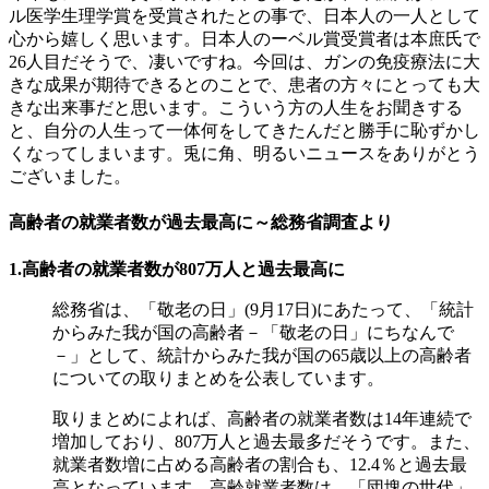
ル医学生理学賞を受賞されたとの事で、日本人の一人として
心から嬉しく思います。日本人のーベル賞受賞者は本庶氏で
26人目だそうで、凄いですね。今回は、ガンの免疫療法に大
きな成果が期待できるとのことで、患者の方々にとっても大
きな出来事だと思います。こういう方の人生をお聞きする
と、自分の人生って一体何をしてきたんだと勝手に恥ずかし
くなってしまいます。兎に角、明るいニュースをありがとう
ございました。
高齢者の就業者数が過去最高に～総務省調査より
1.高齢者の就業者数が807万人と過去最高に
総務省は、「敬老の日」(9月17日)にあたって、「統計
からみた我が国の高齢者－「敬老の日」にちなんで
－」として、統計からみた我が国の65歳以上の高齢者
についての取りまとめを公表しています。
取りまとめによれば、
高齢者の就業者数は14年連続で
増加しており、807万人と過去最多だそうです。また、
就業者数増に占める高齢者の割合も、12.4％と過去最
高となっています。高齢就業者数は、「団塊の世代」