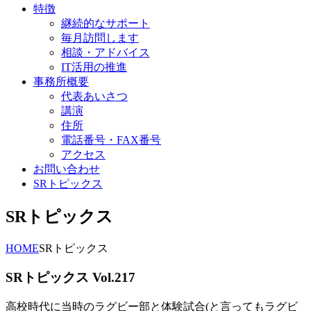
特徴
継続的なサポート
毎月訪問します
相談・アドバイス
IT活用の推進
事務所概要
代表あいさつ
講演
住所
電話番号・FAX番号
アクセス
お問い合わせ
SRトピックス
SRトピックス
HOME
SRトピックス
SRトピックス Vol.217
高校時代に当時のラグビー部と体験試合(と言ってもラグビ