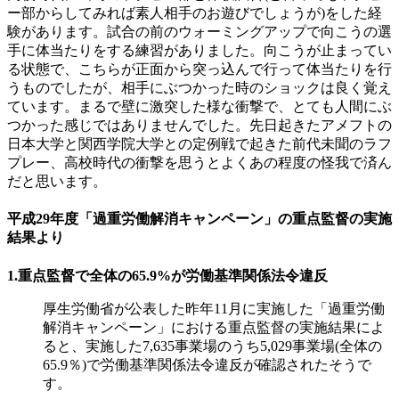
ー部からしてみれば素人相手のお遊びでしょうが)をした経
験があります。試合の前のウォーミングアップで向こうの選
手に体当たりをする練習がありました。向こうが止まってい
る状態で、こちらが正面から突っ込んで行って体当たりを行
うものでしたが、相手にぶつかった時のショックは良く覚え
ています。まるで壁に激突した様な衝撃で、とても人間にぶ
つかった感じではありませんでした。先日起きたアメフトの
日本大学と関西学院大学との定例戦で起きた前代未聞のラフ
プレー、高校時代の衝撃を思うとよくあの程度の怪我で済ん
だと思います。
平成29年度「過重労働解消キャンペーン」の重点監督の実施
結果より
1.重点監督で全体の65.9%が労働基準関係法令違反
厚生労働省が公表した昨年11月に実施した「過重労働
解消キャンペーン」における重点監督の実施結果によ
ると、実施した7,635事業場のうち5,029事業場(全体の
65.9％)で労働基準関係法令違反が確認されたそうで
す。