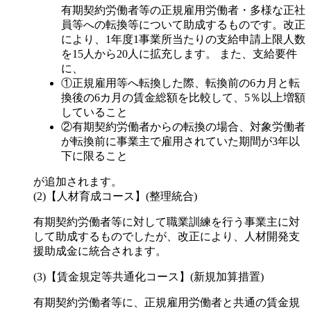
有期契約労働者等の正規雇用労働者・多様な正社
員等への転換等について助成するものです。改正
により、1年度1事業所当たりの支給申請上限人数
を15人から20人に拡充します。 また、支給要件
に、
①正規雇用等へ転換した際、転換前の6カ月と転
換後の6カ月の賃金総額を比較して、5％以上増額
していること
②有期契約労働者からの転換の場合、対象労働者
が転換前に事業主で雇用されていた期間が3年以
下に限ること
が追加されます。
(2)【人材育成コース】(整理統合)
有期契約労働者等に対して職業訓練を行う事業主に対
して助成するものでしたが、改正により、人材開発支
援助成金に統合されます。
(3)【賃金規定等共通化コース】(新規加算措置)
有期契約労働者等に、正規雇用労働者と共通の賃金規